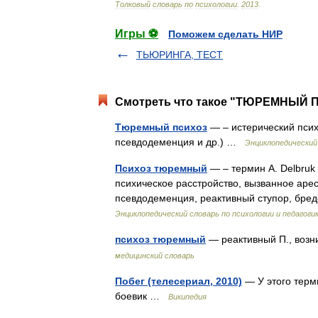
Толковый
словарь
по
психологии
.
2013
.
Игры ⚽
Поможем сделать НИР
ТЬЮРИНГА, ТЕСТ
Смотреть что такое "ТЮРЕМНЫЙ П
Тюремный психоз
— – истерический псих
псевдодеменция и др.) …
Энциклопедический 
Психоз тюремный
— – термин A. Delbruk 
психическое расстройство, вызванное аре
псевдодеменция, реактивный ступор, бр
Энциклопедический словарь по психологии и педагоги
психоз тюремный
— реактивный П., воз
медицинский словарь
Побег (телесериал, 2010)
— У этого терм
боевик …
Википедия