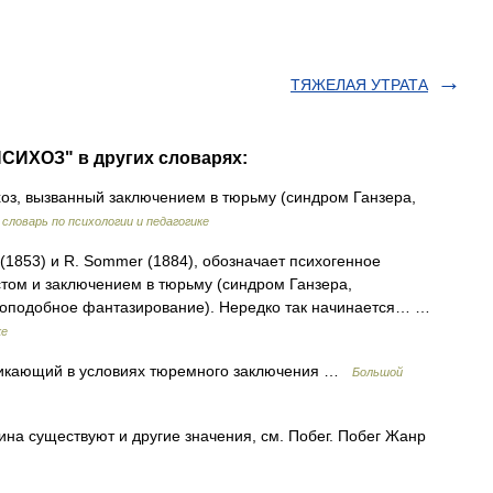
ТЯЖЕЛАЯ УТРАТА
СИХОЗ" в других словарях:
оз, вызванный заключением в тюрьму (синдром Ганзера,
словарь по психологии и педагогике
(1853) и R. Sommer (1884), обозначает психогенное
стом и заключением в тюрьму (синдром Ганзера,
едоподобное фантазирование). Нередко так начинается… …
ке
никающий в условиях тюремного заключения …
Большой
ина существуют и другие значения, см. Побег. Побег Жанр