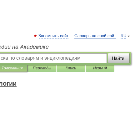
Запомнить сайт
Словарь на свой сайт
RU
едии на Академике
Найти!
Толкования
Переводы
Книги
Игры ⚽
логии